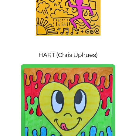
HART (Chris Uphues)