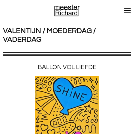
Ga
direct
naar
de
VALENTIJN / MOEDERDAG /
hoofdinhoud
VADERDAG
BALLON VOL LIEFDE