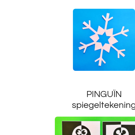
PINGUÏN
spiegeltekenin