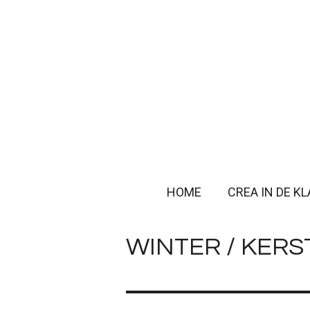
Ga
direct
naar
de
hoofdinhoud
HOME
CREA IN DE K
WINTER / KERS