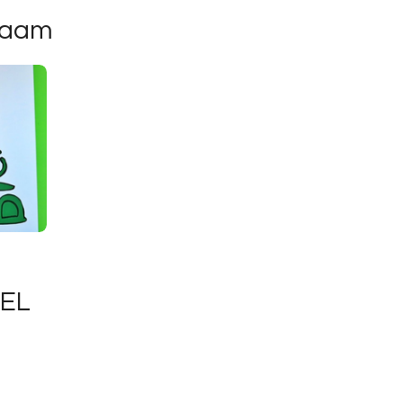
naam
EL