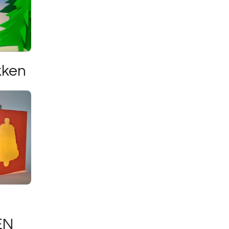
kken
EN