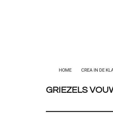
Ga
direct
naar
de
hoofdinhoud
HOME
CREA IN DE KL
GRIEZELS VOU