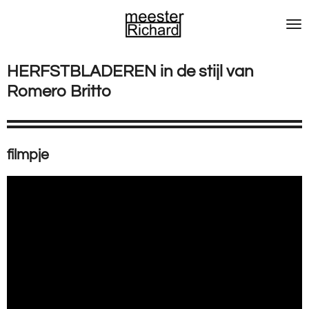
Ga
direct
naar
de
HERFSTBLADEREN in de stijl van
hoofdinhoud
Romero Britto
filmpje