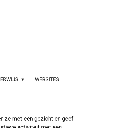
ERWIJS
WEBSITES
ier ze met een gezicht en geef
eatieve activiteit met een