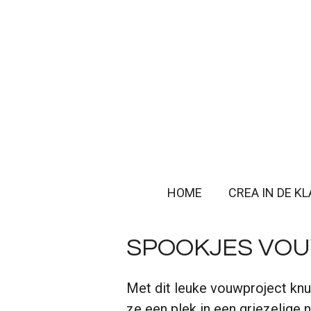
Ga
direct
naar
de
hoofdinhoud
HOME
CREA IN DE K
SPOOKJES VO
Met dit leuke vouwproject knut
ze een plek in een griezelige 