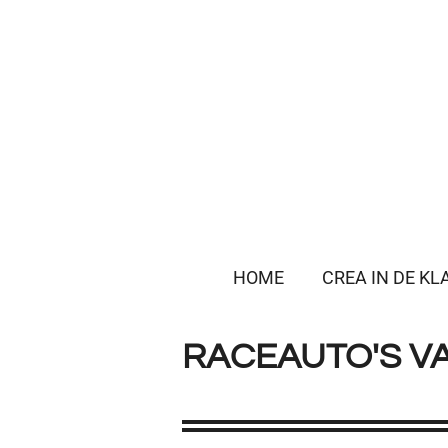
Ga
direct
naar
de
hoofdinhoud
HOME
CREA IN DE KL
RACEAUTO'S V