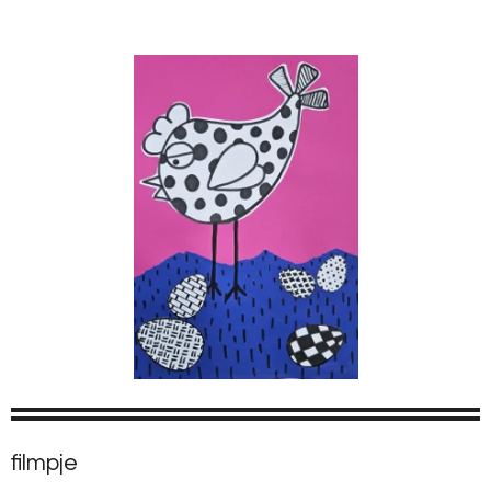
filmpje