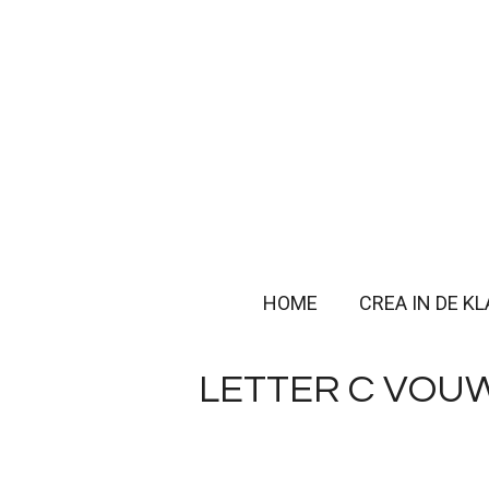
Ga
direct
naar
de
hoofdinhoud
HOME
CREA IN DE K
LETTER C VOU