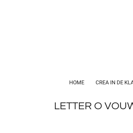
Ga
direct
naar
de
hoofdinhoud
HOME
CREA IN DE KL
LETTER O VOU