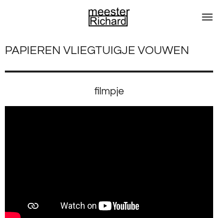
Ga
direct
naar
de
PAPIEREN VLIEGTUIGJE VOUWEN
hoofdinhoud
filmpje