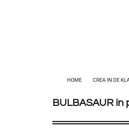
Ga
direct
naar
de
hoofdinhoud
HOME
CREA IN DE KL
BULBASAUR in po