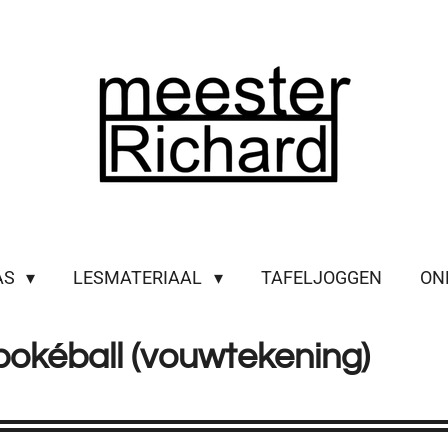
AS
LESMATERIAAL
TAFELJOGGEN
ON
kéball (vouwtekening)