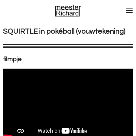
Ga
direct
naar
de
SQUIRTLE in pokéball (vouwtekening)
hoofdinhoud
filmpje