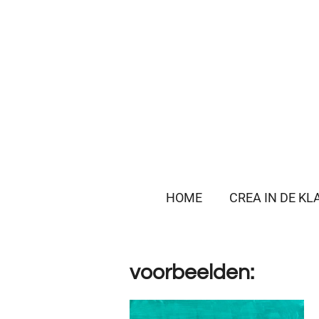
Ga
direct
naar
de
hoofdinhoud
HOME
CREA IN DE KL
voorbeelden: